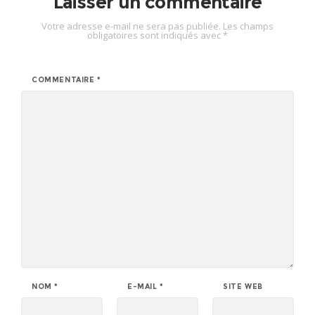
Laisser un commentaire
Votre adresse e-mail ne sera pas publiée.
Les champs
obligatoires sont indiqués avec
*
COMMENTAIRE
*
NOM
*
E-MAIL
*
SITE WEB