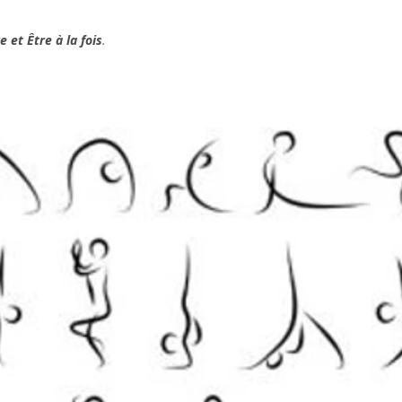
re et Être à la fois
.