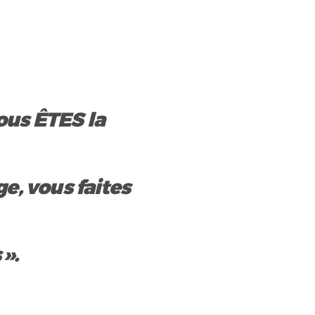
ous ÊTES la
e, vous faites
 ».