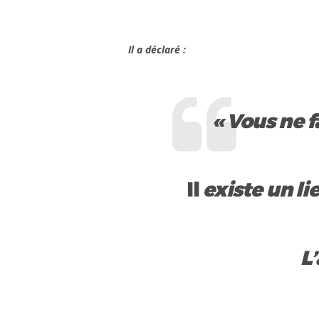
Il a déclaré :
« Vous ne 
Il
existe un li
L’