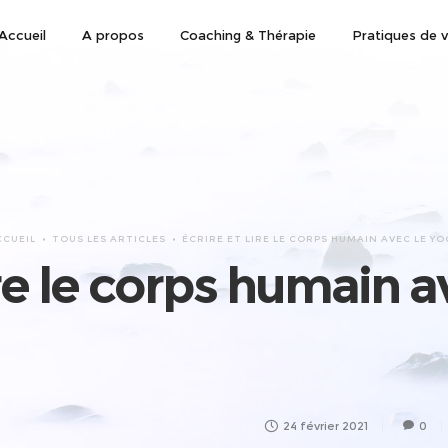
Accueil
A propos
Coaching & Thérapie
Pratiques de v
CCUEIL
TOUS LES ARTICLES
ÉCRIRE ET LIRE LE CORPS HUMAIN AVEC LE Y
ire le corps humain 
24 février 2021
0