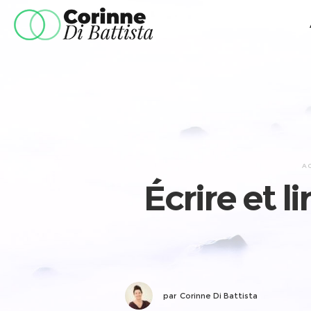
A
Écrire et l
par
Corinne Di Battista