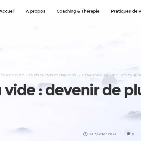
Accueil
A propos
Coaching & Thérapie
Pratiques de v
LES ARTICLES
ENSEIGNEMENT SPIRITUEL
L’ABANDON AU VIDE : DEVENIR D
vide : devenir de p
24 février 2021
0