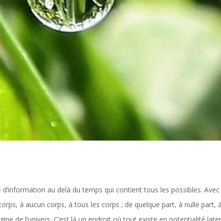
 d’information au delà du temps qui contient tous les possibles. Ave
ps, à aucun corps, à tous les corps ; de quelque part, à nulle part, à 
rigine de l’univers. C’est là un endroit où tout existe en potentialité late