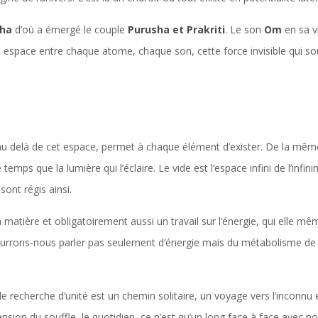
ha
d’où a émergé le couple
Purusha et Prakriti
. Le son
Om
en sa vi
 cet espace entre chaque atome, chaque son, cette force invisible qui so
 au delà de cet espace, permet à chaque élément d’exister. De la même 
ps que la lumière qui l’éclaire. Le vide est l’espace infini de l’infinim
ont régis ainsi.
la matière et obligatoirement aussi un travail sur l’énergie, qui elle m
r pourrons-nous parler pas seulement d’énergie mais du métabolisme de
e recherche d’unité est un chemin solitaire, un voyage vers l’inconnu et l
ension du souffle, le quotidien, ce n’est qu’un long face à face avec 