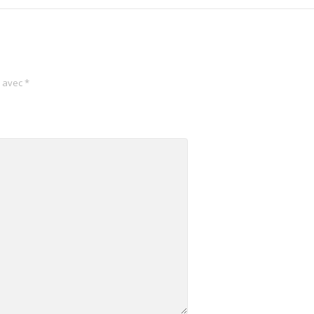
s avec
*