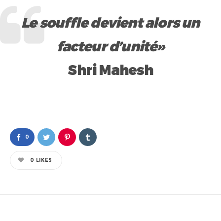
Le souffle devient alors un
facteur d’unité»
Shri Mahesh
0
0
LIKES